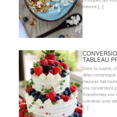
pratiques qui vous
mesure […]
CONVERSION
TABLEAU P
Dans la cuisine, c
dîner romantique 
mesures fait tout
vos conversions p
Transformez vos r
culinaires avec d
[…]