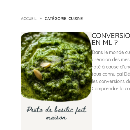
ACCUEIL
CATÉGORIE: CUISINE
9
CONVERSION
EN ML ?
Dans le monde cul
précision des mes
raté à cause d’un
tous connu ça! Dé
les conversions de
Comprendre la con