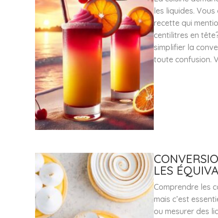
les liquides. Vou
recette qui mentio
centilitres en tê
simplifier la conv
toute confusion. 
CONVERSIO
LES ÉQUIV
Comprendre les c
mais c’est essent
ou mesurer des li