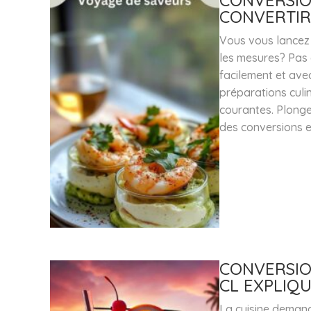
CONVERSIO
CONVERTIR
Vous vous lancez 
les mesures? Pas
facilement et ave
préparations culin
courantes. Plonge
des conversions e
CONVERSION
CL EXPLIQ
La cuisine demand