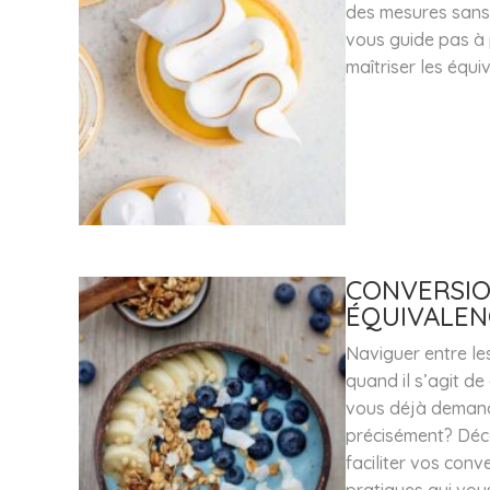
des mesures sans 
vous guide pas à p
maîtriser les équi
CONVERSION
ÉQUIVALEN
Naviguer entre le
quand il s’agit de 
vous déjà demand
précisément? Déc
faciliter vos con