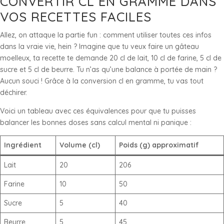
CONVERTIR CL EN GRAMME DANS
VOS RECETTES FACILES
Allez, on attaque la partie fun : comment utiliser toutes ces infos
dans la vraie vie, hein ? Imagine que tu veux faire un gâteau
moelleux, ta recette te demande 20 cl de lait, 10 cl de farine, 5 cl de
sucre et 5 cl de beurre. Tu n’as qu’une balance à portée de main ?
Aucun souci ! Grâce à la conversion cl en gramme, tu vas tout
déchirer.
Voici un tableau avec ces équivalences pour que tu puisses
balancer les bonnes doses sans calcul mental ni panique :
Ingrédient
Volume (cl)
Poids (g) approximatif
Lait
20
206
Farine
10
50
Sucre
5
40
Beurre
5
45