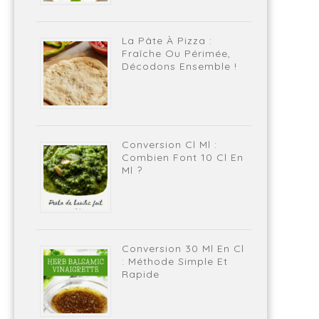
La Pâte À Pizza :
Fraîche Ou Périmée,
Décodons Ensemble !
Conversion Cl Ml :
Combien Font 10 Cl En
Ml ?
Conversion 30 Ml En Cl
: Méthode Simple Et
Rapide