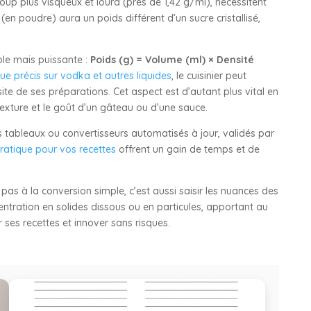
p plus visqueux et lourd (près de 1,42 g/ml), nécessitent
(en poudre) aura un poids différent d’un sucre cristallisé,
mple mais puissante :
Poids (g) = Volume (ml) × Densité
ue précis sur vodka et autres liquides
, le cuisinier peut
ite de ses préparations. Cet aspect est d’autant plus vital en
exture et le goût d’un gâteau ou d’une sauce.
es tableaux ou convertisseurs automatisés à jour, validés par
ratique pour vos recettes
offrent un gain de temps et de
pas à la conversion simple, c’est aussi saisir les nuances des
entration en solides dissous ou en particules, apportant au
r ses recettes et innover sans risques.