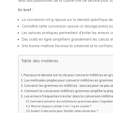
ainsi aux passionnés de la cuisine une clé secrète pour su
En bref :
La conversion ml-g repose sur la densité spécifique de
Connaître cette conversion assure un dosage précis po
Les astuces pratiques permettent d’éviter les erreurs c
Des outils en ligne simplifient grandement les calculs e
Une bonne maîtrise favorise la créativité et la confianc
Table des matières
Pourquoi la densité est la clé pour convertir millilitres en 
Les méthodes simples pour convertir millilitres en grammes
Convertir les grammes en millilitres : astuces pour ne pas 
Comment la conversion millilitres-grammes simplifie la pré
Les erreurs fréquentes à éviter dans la conversion millilit
Comment convertir les millilitres en grammes selon l’ingrédien
Peut-on toujours utiliser 1 ml = 1 g en cuisine ?
Existe-t-il des outils pour faciliter cette conversion ?