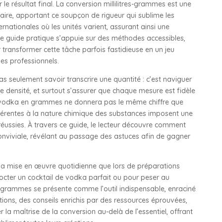
r le résultat final. La conversion millilitres-grammes est une
aire, apportant ce soupçon de rigueur qui sublime les
ternationales où les unités varient, assurant ainsi une
e guide pratique s’appuie sur des méthodes accessibles,
 transformer cette tâche parfois fastidieuse en un jeu
des professionnels.
s seulement savoir transcrire une quantité : c’est naviguer
 densité, et surtout s’assurer que chaque mesure est fidèle
 de vodka en grammes ne donnera pas le même chiffre que
inhérentes à la nature chimique des substances imposent une
 réussies. À travers ce guide, le lecteur découvre comment
onviviale, révélant au passage des astuces afin de gagner
la mise en œuvre quotidienne que lors de préparations
octer un cocktail de vodka parfait ou pour peser au
s-grammes se présente comme l’outil indispensable, enraciné
ctions, des conseils enrichis par des ressources éprouvées,
 la maîtrise de la conversion au-delà de l’essentiel, offrant