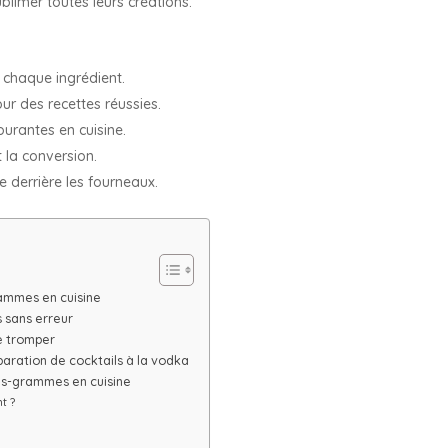
blimer toutes leurs créations.
 chaque ingrédient.
ur des recettes réussies.
ourantes en cuisine.
t la conversion.
e derrière les fourneaux.
grammes en cuisine
 sans erreur
se tromper
paration de cocktails à la vodka
res-grammes en cuisine
t ?