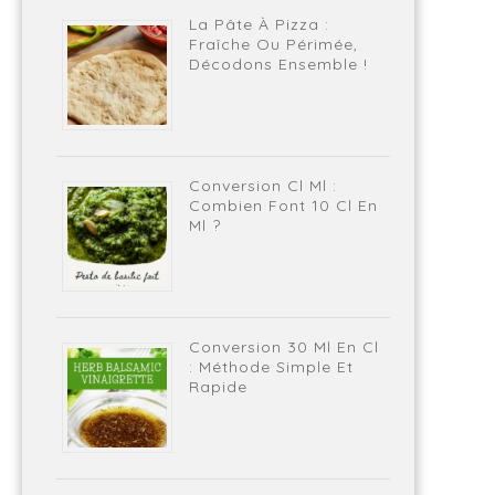
La Pâte À Pizza :
Fraîche Ou Périmée,
Décodons Ensemble !
Conversion Cl Ml :
Combien Font 10 Cl En
Ml ?
Conversion 30 Ml En Cl
: Méthode Simple Et
Rapide