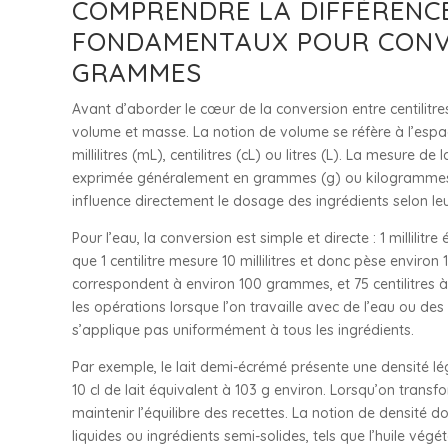
COMPRENDRE LA DIFFÉRENCE
FONDAMENTAUX POUR CONVE
GRAMMES
Avant d’aborder le cœur de la conversion entre centilitre
volume et masse. La notion de volume se réfère à l’espa
millilitres (mL), centilitres (cL) ou litres (L). La mesure
exprimée généralement en grammes (g) ou kilogrammes (kg)
influence directement le dosage des ingrédients selon leu
Pour l’eau, la conversion est simple et directe : 1 millil
que 1 centilitre mesure 10 millilitres et donc pèse enviro
correspondent à environ 100 grammes, et 75 centilitres 
les opérations lorsque l’on travaille avec de l’eau ou des
s’applique pas uniformément à tous les ingrédients.
Par exemple, le lait demi-écrémé présente une densité lég
10 cl de lait équivalent à 103 g environ. Lorsqu’on transfo
maintenir l’équilibre des recettes. La notion de densité d
liquides ou ingrédients semi-solides, tels que l’huile vég