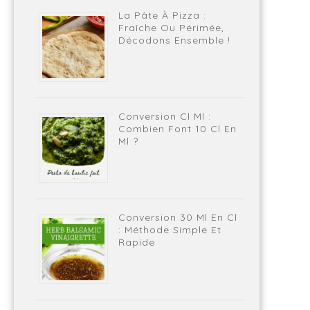
La Pâte À Pizza :
Fraîche Ou Périmée,
Décodons Ensemble !
Conversion Cl Ml :
Combien Font 10 Cl En
Ml ?
Conversion 30 Ml En Cl
: Méthode Simple Et
Rapide