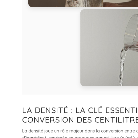
LA DENSITÉ : LA CLÉ ESSENT
CONVERSION DES CENTILITR
La densité joue un rôle majeur dans la conversion entre ce
d’ingrédient, exprimée en grammes par millilitre (g/mL),