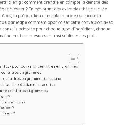
ertir cl en g : comment prendre en compte la densité des
èges à éviter ? En explorant des exemples tirés de la vie
crêpes, la préparation d’un cake marbré ou encore la
étape par étape comment apprivoiser cette conversion avec
 de conseils adaptés pour chaque type d’ingrédient, chaque
us finement ses mesures et ainsi sublimer ses plats.
ntaux pour convertir centilitres en grammes
es centilitres en grammes
s centilitres en grammes en cuisine
éliore la précision des recettes
entre centilitres et grammes
isine ?
r la conversion ?
liquides ?
n grammes ?