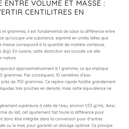
 ENTRE VOLUME ET MASSE :
RTIR CENTILITRES EN
s et grammes, il est fondamental de saisir la différence entre
ce qu’occupe une substance, exprimé en unités telles que
 de la masse correspond à la quantité de matière contenue,
. En cuisine, cette distinction est cruciale car elle
r nature.
itre équivaut approximativement à 1 gramme, ce qui implique
n 10 grammes. Par conséquent, 10 centilitres d’eau
à près de 750 grammes. Ce repère rapide facilite grandement
 liquides très proches en densité, mais cette équivalence ne
èrement supérieure à celle de l’eau, environ 1,03 g/mL. Ainsi,
rme du lait, cet ajustement fait toute la différence pour
oit donc être intégrée dans la conversion pour d’autres
étale ou le miel, pour garantir un dosage optimal. Ce principe