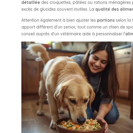
détaillée
des croquettes, pâtées ou rations ménagères per
excès de glucides souvent inutiles. La
qualité des alime
Attention également à bien ajuster les
portions
selon la 
apport différent d’un senior, tout comme un chien de 
conseil auprès d’un vétérinaire aide à personnaliser l’
ali