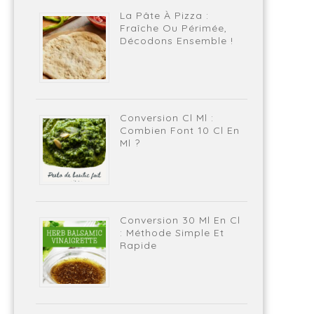
La Pâte À Pizza :
Fraîche Ou Périmée,
Décodons Ensemble !
Conversion Cl Ml :
Combien Font 10 Cl En
Ml ?
Conversion 30 Ml En Cl
: Méthode Simple Et
Rapide