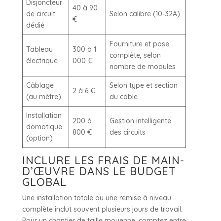
Disjoncteur
40 à 90
de circuit
Selon calibre (10-32A)
€
dédié
Fourniture et pose
Tableau
300 à 1
complète, selon
électrique
000 €
nombre de modules
Câblage
Selon type et section
2 à 6 €
(au mètre)
du câble
Installation
200 à
Gestion intelligente
domotique
800 €
des circuits
(option)
INCLURE LES FRAIS DE MAIN-
D’ŒUVRE DANS LE BUDGET
GLOBAL
Une installation totale ou une remise à niveau
complète inclut souvent plusieurs jours de travail.
Pour un chantier de taille moyenne, comptez entre