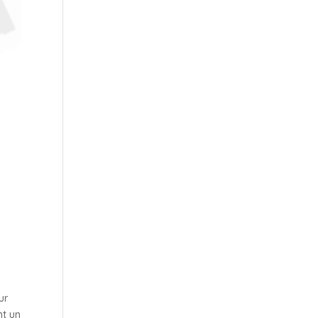
ur
nt un